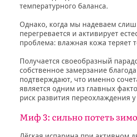
температурного баланса.
Однако, когда мы надеваем слиш
перегревается и активирует есте
проблема: влажная кожа теряет т
Получается своеобразный парадо
собственное замерзание благод
подтверждают, что именно соче
является одним из главных фак
риск развития переохлаждения у
Миф 3: сильно потеть зим
Лёгкая испарина при активном д