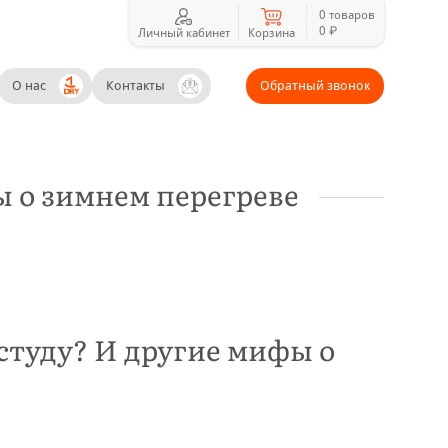
0 товаров
0 ₽
Личный кабинет
Корзина
О нас
Контакты
Обратный звонок
 о зимнем перегреве
студу? И другие мифы о