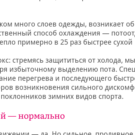
ком много слоев одежды, возникает о
ственный способ охлаждения — потоотде
епло примерно в 25 раз быстрее сухой
кс: стремясь защититься от холода, мы
аря избыточному выделению пота. Сп
тание перегрева и последующего быст
торов возникновения сильного диском
 поклонников зимних видов спорта.
ой — нормально
вижении — да. Но сильное, проливное