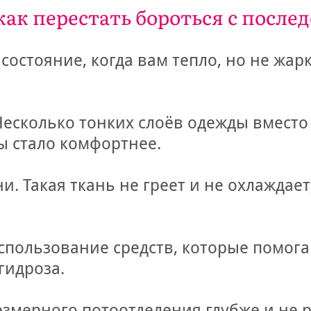
 как перестать бороться с посл
стояние, когда вам тепло, но не жарко
колько тонких слоёв одежды вместо о
ы стало комфортнее.
акая ткань не греет и не охлаждает,
пользование средств, которые помога
гидроза.
резмерного потоотделения глубже и не