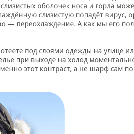
слизистых оболочек носа и горла мож
лаждённую слизистую попадёт вирус, о
во — переохлаждение. А как мы его пол
 потеете под слоями одежды на улице и
елье при выходе на холод моментальн
менно этот контраст, а не шарф сам по 