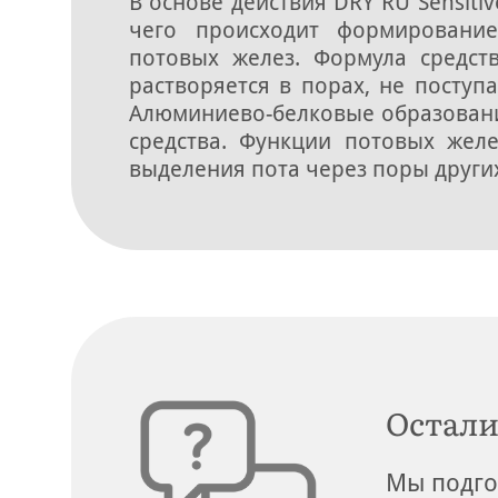
В основе действия DRY RU Sensit
чего происходит формирование
потовых желез. Формула средст
растворяется в порах, не поступ
Алюминиево-белковые образовани
средства. Функции потовых жел
выделения пота через поры других
Остали
Мы подго