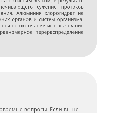
та с кожным белком, в результате
спечивающего сужение протоков
вания. Алюминия хлорогидрат не
нних органов и систем организма.
поры по окончании использования
 равномерное перераспределение
даваемые вопросы. Если вы не