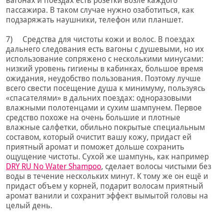
вагонах и поездах есть розетки возле каждого
пассажира. В таком случае нужно озаботиться, как
подзаряжать наушники, телефон или планшет.
7) Средства для чистоты кожи и волос. В поездах
дальнего следования есть вагоны с душевыми, но их
использование сопряжено с несколькими минусами:
низкий уровень гигиены в кабинках, большое время
ожидания, неудобство пользования. Поэтому лучше
всего свести посещение душа к минимуму, пользуясь
«спасателями» в дальних поездах: одноразовыми
влажными полотенцами и сухим шампунем. Первое
средство похоже на очень большие и плотные
влажные салфетки, обильно покрытые специальным
составом, который очистит вашу кожу, придаст ей
приятный аромат и поможет дольше сохранить
ощущение чистоты. Сухой же шампунь, как например
DRY RU No Water Shampoo
, сделает волосы чистыми без
воды в течение нескольких минут. К тому же он ещё и
придаст объем у корней, подарит волосам приятный
аромат ванили и сохранит эффект вымытой головы на
целый день.