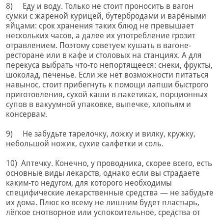
8) Еду и воду. Только не стоит проносить в вагон
сумки с жареной курицей, бутербродами и варёными
яйцами: срок хранения таких блюд не превышает
нескольких часов, а далее их употребление грозит
отравлением. Поэтому советуем кушать в вагоне-
ресторане или в кафе и столовых на станциях. А для
перекуса выбрать что-то непортящееся: снеки, фрукты,
шоколад, печенье. Если же нет возможности питаться
навынос, стоит прибегнуть к помощи лапши быстрого
приготовления, сухой каши в пакетиках, порционных
супов в вакуумной упаковке, выпечке, хлопьям и
консервам.
9) Не забудьте тарелочку, ложку и вилку, кружку,
небольшой ножик, сухие салфетки и соль.
10) Аптечку. Конечно, у проводника, скорее всего, есть
основные виды лекарств, однако если вы страдаете
каким-то недугом, для которого необходимы
специфические лекарственные средства — не забудьте
их дома. Плюс ко всему не лишним будет пластырь,
лёгкое снотворное или успокоительное, средства от